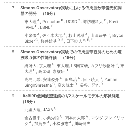
7
Simons Observatory実験における低周波数帯偏光変調
器の開発 （15分）
A
B
C
D
東大理
, Princeton
, UCSD
, 諏訪理科大
, Kavli
E
F
IPMU
, LBNL
A
A
A
B
小泉優
, 佐々木大地
, 杉山純菜
, 山田恭平
, Bryce
C
D, E
A, E, F
Bixler
, 桜井雄基
, 日下暁人
8
Simons Observatory実験での低周波帯観測のための電
波吸収体の性能評価 （15分）
A
B
総研大, 京大理
, 東大理, LB国立研, カブリ数物研
, 東
C
D
大理
, 高エ研, 素核研
A
A
B
高島元希, 安達俊介
, 田島治
, 日下暁人
, Yaman
C
D
D
SinghShrestha
, 高久諒太
, 長谷川雅也
9
LiteBIRD低周波望遠鏡の1/2スケールモデルの形状測定
（15分）
A
北里大理, JAXA
A
A
金古俊平, 小栗秀悟
, 関本裕太郎
, マツダ フレドリッ
A
A
A
ク
, 加賀亨
, 小松雅志
, 川崎健夫