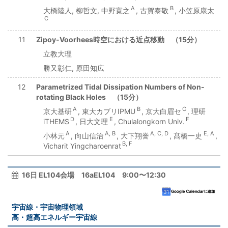
A
B
大橋陸人, 柳哲文, 中野寛之
, 古賀泰敬
, 小笠原康太
C
11
Zipoy-Voorhees時空における近点移動 （15分）
立教大理
勝又彰仁, 原田知広
12
Parametrized Tidal Dissipation Numbers of Non-
rotating Black Holes （15分）
A
B
C
京大基研
, 東大カブリIPMU
, 京大白眉セ
, 理研
D
E
F
iTHEMS
, 日大文理
, Chulalongkorn Univ.
A
A, B
A, C, D
E, A
小林元
, 向山信治
, 大下翔誉
, 髙橋一史
,
B, F
Vicharit Yingcharoenrat
16日 EL104会場 16aEL104 9:00〜12:30
宇宙線・宇宙物理領域
高・超高エネルギー宇宙線