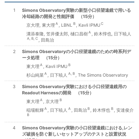
1
Simons Observatory実験の新型小口径望遠鏡で用いる
冷却経路の開発と性能評価 （15分）
A
B
C
京大理, 東大理
, LBNL
, Kavli IPMU
A
溝添泰隆, 笠井優太郎, 樋口昌樹
, 鈴木惇也, 日下暁人
A, B, C
, 田島治
2
Simons Observatoryの小口径望遠鏡のための時系列デ
ータ処理 （15分）
A
B
東大理
, Kavli IPMU
A
A, B
杉山純菜
, 日下暁人
, The Simons Observatory
3
Simons Observatory実験における小口径望遠鏡用の
Readout Harnessの開発 （15分）
A
B
東大理
, 京大理
A
A
B
B
稲場航輝
, 日下暁人
, 田島治
, 鈴木惇也
, 安達俊介
B
4
Simons Observatory実験の小口径望遠鏡における,レン
ズ破損を防ぐ新しいセットアップのテストと設置状況