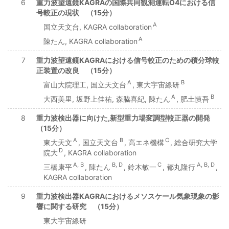
6
重力波望遠鏡KAGRAの国際共同観測運転O4における信
号較正の現状 （15分）
A
国立天文台, KAGRA collaboration
A
陳たん, KAGRA collaboration
7
重力波望遠鏡KAGRAにおける信号較正のための積分球較
正装置の改良 （15分）
A
B
富山大院理工, 国立天文台
, 東大宇宙線研
A
B
大西美里, 坂野上佳祐, 森脇喜紀, 陳たん
, 肥土慎吾
8
重力波検出器に向けた,新型重力場変調型較正器の開発
（15分）
A
B
C
東大天文
, 国立天文台
, 高エネ機構
, 総合研究大学
D
院大
, KAGRA collaboration
A, B
B, D
C
A, B, D
三橋康平
, 陳たん
, 鈴木敏一
, 都丸隆行
,
KAGRA collaboration
9
重力波検出器KAGRAにおけるメソスケール気象現象の影
響に関する研究 （15分）
東大宇宙線研