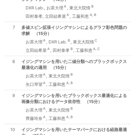
A
B
DXR Lab., お茶大理
, 東北大院情
A
A, B
田村泰孝, 立田結希菜
, 工藤和恵
7
多値スピン拡張イジングマシンによるグラフ彩色問題の
求解 （15分）
A
B
C
お茶大理
, DXR Lab.
, 東北大院情
A
B
A, C
立田結希菜
, 田村泰孝
, 工藤和恵
8
イジングマシンを用いた二値分類へのブラックボックス
最適化の適用 （15分）
A
B
お茶大理
, 東北大院情
A
A, B
矢口琴望
, 工藤和恵
9
イジングマシンを用いたブラックボックス最適化による
画像分類におけるデータ依存性 （15分）
A
B
お茶大理
, 東北大院情
A
A, B
齊藤玲奈
, 工藤和恵
10
イジングマシンを用いたテーマパークにおける経路最適