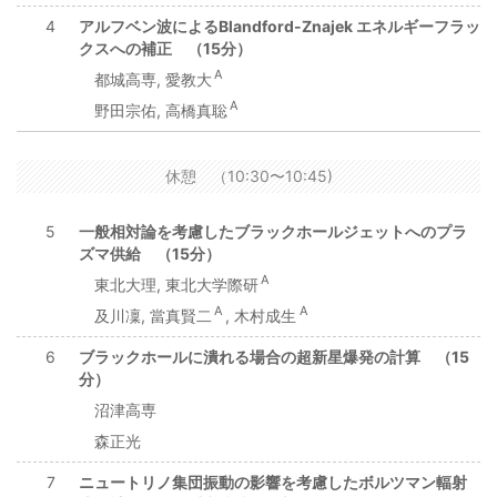
4
アルフベン波によるBlandford-Znajek エネルギーフラッ
クスへの補正 （15分）
A
都城高専, 愛教大
A
野田宗佑, 高橋真聡
休憩 （10:30〜10:45)
5
一般相対論を考慮したブラックホールジェットへのプラ
ズマ供給 （15分）
A
東北大理, 東北大学際研
A
A
及川凜, 當真賢二
, 木村成生
6
ブラックホールに潰れる場合の超新星爆発の計算 （15
分）
沼津高専
森正光
7
ニュートリノ集団振動の影響を考慮したボルツマン輻射