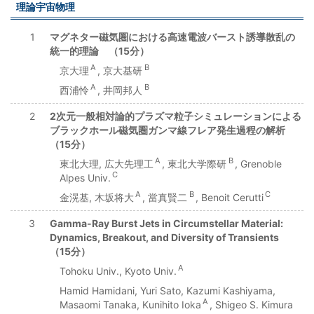
理論宇宙物理
1
マグネター磁気圏における高速電波バースト誘導散乱の
統一的理論 （15分）
A
B
京大理
, 京大基研
A
B
西浦怜
, 井岡邦人
2
2次元一般相対論的プラズマ粒子シミュレーションによる
ブラックホール磁気圏ガンマ線フレア発生過程の解析
（15分）
A
B
東北大理, 広大先理工
, 東北大学際研
, Grenoble
C
Alpes Univ.
A
B
C
金滉基, 木坂将大
, 當真賢二
, Benoit Cerutti
3
Gamma-Ray Burst Jets in Circumstellar Material:
Dynamics, Breakout, and Diversity of Transients
（15分）
A
Tohoku Univ., Kyoto Univ.
Hamid Hamidani, Yuri Sato, Kazumi Kashiyama,
A
Masaomi Tanaka, Kunihito Ioka
, Shigeo S. Kimura