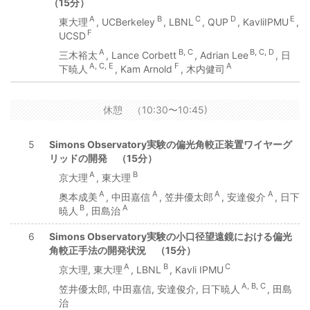
（15分）
A
B
C
D
E
東大理
, UCBerkeley
, LBNL
, QUP
, KavliIPMU
,
F
UCSD
A
B, C
B, C, D
三木裕太
, Lance Corbett
, Adrian Lee
, 日
A, C, E
F
A
下暁人
, Kam Arnold
, 木内健司
休憩 （10:30〜10:45)
5
Simons Observatory実験の偏光角較正装置ワイヤーグ
リッドの開発 （15分）
A
B
京大理
, 東大理
A
A
A
A
奥本成美
, 中田嘉信
, 笠井優太郎
, 安達俊介
, 日下
B
A
暁人
, 田島治
6
Simons Observatory実験の小口径望遠鏡における偏光
角較正手法の開発状況 （15分）
A
B
C
京大理, 東大理
, LBNL
, Kavli IPMU
A, B, C
笠井優太郎, 中田嘉信, 安達俊介, 日下暁人
, 田島
治