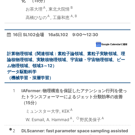
化 （15分）
A
B
お茶大理
, 東北大院情
A
A, B
高橋ひなの
, 工藤和恵
16日 SL102会場 16aSL102 9:00〜12:30
計算物理領域（関連領域：素粒子論領域、素粒子実験領域、理
論核物理領域、実験核物理領域、宇宙線・宇宙物理領域、ビー
ム物理領域、領域3～12）
データ駆動科学
（機械学習・深層学習）
1
IAFormer: 物理構造を保証したアテンション行列を使っ
たトランスフォーマーによるジェット分類効率の改善
（15分）
A
ミュンスター大学, KEK
A
○
A
W. Esmail, A. Hammad
,
野尻美保子
●
2
DLScanner: fast parameter space sampling assisted