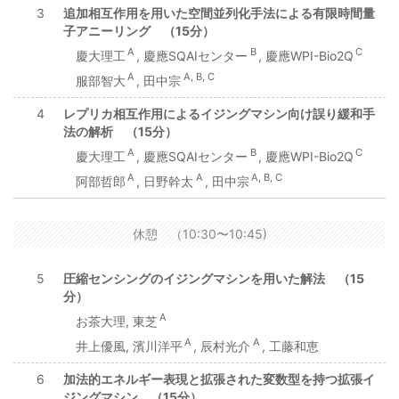
3
追加相互作用を用いた空間並列化手法による有限時間量
子アニーリング （15分）
A
B
C
慶大理工
, 慶應SQAIセンター
, 慶應WPI-Bio2Q
A
A, B, C
服部智大
, 田中宗
4
レプリカ相互作用によるイジングマシン向け誤り緩和手
法の解析 （15分）
A
B
C
慶大理工
, 慶應SQAIセンター
, 慶應WPI-Bio2Q
A
A
A, B, C
阿部哲郎
, 日野幹太
, 田中宗
休憩 （10:30〜10:45)
5
圧縮センシングのイジングマシンを用いた解法 （15
分）
A
お茶大理, 東芝
A
A
井上優風, 濱川洋平
, 辰村光介
, 工藤和恵
6
加法的エネルギー表現と拡張された変数型を持つ拡張イ
ジングマシン （15分）