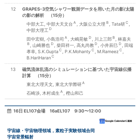
12
GRAPES-3空気シャワー観測データを用いた月の影/太陽
の影の解析 （15分）
A
B
C
中部大工, 中部大天文台
, 大阪公立大理
, Tata研
,
D
中部大理工
A
D
B
田中宏樹, 小島浩司
, 大嶋晃敏
, 川上三郎
, 林嘉夫
B
D
D
D
, 山崎勝也
, 柴田祥一, 高丸尚教
, 小井辰巳
, 田端
C
C
C
孝幸, S.K.Gupta
, P.K.Mohanty
, M.Rameez
,
C
B.HariHaran
13
磁気流体乱流のシミュレーションに基づいた宇宙線伝播
計算 （15分）
A
東北大理天文, 東北大学際研
A
石崎渉, 木村成生
, 樫山和己
16日 EL107会場 16aEL107 9:30〜12:00
宇宙線・宇宙物理領域，素粒子実験領域合同
宇宙背景輻射