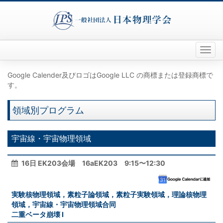
Toggl
naviga
Google Calender及びロゴはGoogle LLC の商標または登録商標で
す。
領域別プログラム
宇宙線・宇宙物理領域
16日 EK203会場 16aEK203 9:15〜12:30
実験核物理領域，素粒子論領域，素粒子実験領域，理論核物理
領域，宇宙線・宇宙物理領域合同
二重ベータ崩壊 I