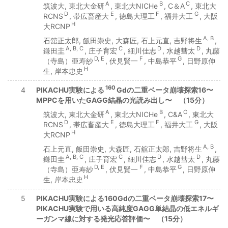
A
B
C
筑波大, 東北大金研
, 東北大NICHe
, C＆A
, 東北大
D
E
F
G
RCNS
, 帯広畜産大
, 徳島大理工
, 福井大工
, 大阪
H
大RCNP
A, B
石舘正太郎, 飯田崇史, 大森匠, 石上元直, 吉野将生
,
A, B, C
C
D
D
鎌田圭
, 庄子育宏
, 細川佳志
, 水越彗太
, 丸藤
D, E
F
G
（寺島）亜寿紗
, 伏見賢一
, 中島恭平
, 日野原伸
H
生, 岸本忠史
160
4
PIKACHU実験による
Gdの二重ベータ崩壊探索16〜
MPPCを用いたGAGG結晶の光読み出し〜 （15分）
A
B
C
筑波大, 東北大金研
, 東北大NICHe
, C&A
, 東北大
D
E
F
G
RCNS
, 帯広畜産大
, 徳島大理工
, 福井大工
, 大阪
H
大RCNP
A, B
石上元直, 飯田崇史, 大森匠, 石舘正太郎, 吉野将生
,
A, B, C
C
D
D
鎌田圭
, 庄子育宏
, 細川佳志
, 水越彗太
, 丸藤
D, E
F
G
（寺島）亜寿紗
, 伏見賢一
, 中島恭平
, 日野原伸
H
生, 岸本忠史
5
PIKACHU実験による160Gdの二重ベータ崩壊探索17〜
PIKACHU実験で用いる高純度GAGG単結晶の低エネルギ
ーガンマ線に対する発光応答評価〜 （15分）