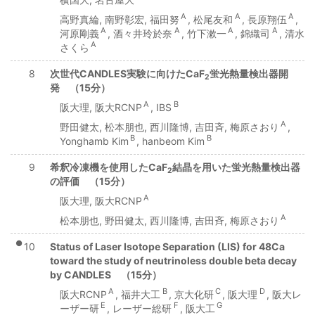
A
A
A
高野真綸, 南野彰宏, 福田努
, 松尾友和
, 長原翔伍
,
A
A
A
A
河原剛義
, 酒々井玲於奈
, 竹下漱一
, 錦織司
, 清水
A
さくら
8
次世代CANDLES実験に向けたCaF
蛍光熱量検出器開
2
発 （15分）
A
B
阪大理, 阪大RCNP
, IBS
A
野田健太, 松本朋也, 西川隆博, 吉田斉, 梅原さおり
,
B
B
Yonghamb Kim
, hanbeom Kim
9
希釈冷凍機を使用したCaF
結晶を用いた蛍光熱量検出器
2
の評価 （15分）
A
阪大理, 阪大RCNP
A
松本朋也, 野田健太, 西川隆博, 吉田斉, 梅原さおり
●
10
Status of Laser Isotope Separation (LIS) for 48Ca
toward the study of neutrinoless double beta decay
by CANDLES （15分）
A
B
C
D
阪大RCNP
, 福井大工
, 京大化研
, 阪大理
, 阪大レ
E
F
G
ーザー研
, レーザー総研
, 阪大工