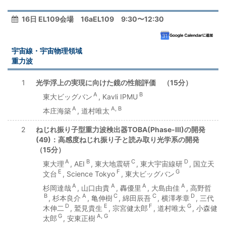
16日 EL109会場 16aEL109 9:30〜12:30
宇宙線・宇宙物理領域
重力波
1
光学浮上の実現に向けた鏡の性能評価 （15分）
A
B
東大ビッグバン
, Kavli IPMU
A
A, B
本庄海築
, 道村唯太
2
ねじれ振り子型重力波検出器TOBA(Phase-III)の開発
(49)：高感度ねじれ振り子と読み取り光学系の開発
（15分）
A
B
C
D
東大理
, AEI
, 東大地震研
, 東大宇宙線研
, 国立天
E
F
G
文台
, Science Tokyo
, 東大ビッグバン
A
A
A
A
杉岡達哉
, 山口由貴
, 轟優里
, 大島由佳
, 高野哲
B
A
C
C
D
, 杉本良介
, 亀伸樹
, 綿田辰吾
, 横澤孝章
, 三代
D
E
F
G
木伸二
, 鷲見貴生
, 宗宮健太郎
, 道村唯太
, 小森健
G
A, G
太郎
, 安東正樹