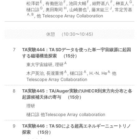
E
F
F
F
G
松澤碧
, 有働慈治
, 池田大輔
, 細野甚八
, 榊直人
,
G
H
I
J
樋口諒
, 奥田剛司
, 山崎勝也
, 藤末紘三
, 常定芳基
A, B
, 他 Telescope Array Collaboration
休憩 （10:30〜10:45)
7
TA実験444：TA SDデータを使った単一宇宙線源に起因
する磁場構造探索 （15分）
A
東大宇宙線研, 理研
A
A
A
木戸英治, 長瀧重博
, 樋口諒
, H.-N. He
他
Telescope Array Collaboration
8
TA実験445：TA/Auger実験のUHECR到来方向分布と各
起源候補天体の寄与 （15分）
理研
樋口諒 他Telescope Array collaboration
9
TA実験446：TA SDによる超高エネルギーニュートリノ
探索 （15分）