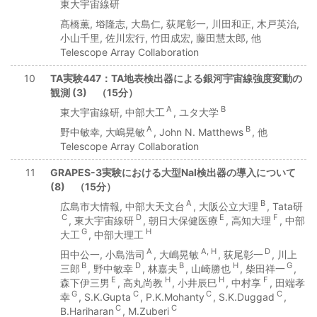
東大宇宙線研
髙橋薫, 﨏隆志, 大島仁, 荻尾彰一, 川田和正, 木戸英治,
小山千里, 佐川宏行, 竹田成宏, 藤田慧太郎, 他
Telescope Array Collaboration
10
TA実験447：TA地表検出器による銀河宇宙線強度変動の
観測 (3) （15分）
A
B
東大宇宙線研, 中部大工
, ユタ大学
A
B
野中敏幸, 大嶋晃敏
, John N. Matthews
, 他
Telescope Array Collaboration
11
GRAPES-3実験における大型NaI検出器の導入について
(8) （15分）
A
B
広島市大情報, 中部大天文台
, 大阪公立大理
, Tata研
C
D
E
F
, 東大宇宙線研
, 朝日大保健医療
, 高知大理
, 中部
G
H
大工
, 中部大理工
A
A, H
D
田中公一, 小島浩司
, 大嶋晃敏
, 荻尾彰一
, 川上
B
D
B
H
G
三郎
, 野中敏幸
, 林嘉夫
, 山崎勝也
, 柴田祥一
,
E
H
H
F
森下伊三男
, 高丸尚教
, 小井辰巳
, 中村享
, 田端孝
G
C
C
C
幸
, S.K.Gupta
, P.K.Mohanty
, S.K.Duggad
,
C
C
B.Hariharan
, M.Zuberi