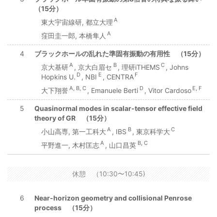
（15分）
A
東大宇宙線研, 都立大理
A
窪田圭一郎, 本橋隼人
4
ブラックホールの乱れた準固有振動の有用性 （15分）
A
B
C
京大基研
, 京大白眉セ
, 理研iTHEMS
, Johns
D
E
F
Hopkins U.
, NBI
, CENTRA
A, B, C
D
E, F
大下翔誉
, Emanuele Berti
, Vitor Cardoso
5
Quasinormal modes in scalar-tensor effective field
theory of GR （15分）
A
B
C
小山高専, 第一工科大
, IBS
, 東京科学大
A
B, C
平野進一, 木村匡志
, 山口昌英
休憩 （10:30〜10:45)
6
Near-horizon geometry and collisional Penrose
process （15分）