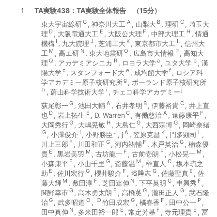
1
TA実験438：TA実験全体報告 （15分）
G
A
B
C
東大宇宙線研
, 神奈川大工
, 山梨大
, 理研
, 埼玉大
D
E
F
H
理
, 大阪電通大工
, 大阪公大理
, 中部大理工
, 情通
I
J
K
L
機構
, 九大院理
, 芝浦工大
, 東京都市大工
, 信州大
M
N
O
P
工
, 高エ研
, 東大地震研
, 広島市大情報
, 高知大
Q
R
a
b
理
, アカデミアシニカ
, ロヨラ大学
, ユタ大学
, 漢
c
e
f
陽大学
, スタンフォード大
, 成均館大学
, ロシア科
g
学アカデミー原子核研究所
, ポーランド原子核研究所
h
i
j
, 蔚山科学技術大学
, チェコ科学アカデミー
G
A
B
C
荻尾彰一
, 池田大輔
, 石井孝明
, 伊藤裕貴
, 井上直
D
E
C
A
F
也
, 岩上拓生
, D. Warren
, 有働慈治
, 遠藤康平
,
G
H
G
G
大岡秀行
, 大嶋晃敏
, 大島仁
, 大西宗博
, 岡崎奈緒
G
I
J
A
K
L
, 小澤俊介
, 小野勝臣
, j
, 笠原克昌
, 門多顕司
,
F
G
F
G
川上三郎
, 川田和正
, 河内祐輔
, 木戸英治
, 楠森優
E
M
F
F
M
貴
, 黒岩美羽
, 古坊龍一
, 古前壱朗
, 小松晃一
,
E
G
M
C
小森康平
, 小山千里
, 斎藤温
, 榊直人
, 坂本琉之
E
G
F
G
E
助
, 佐川宏行
, 櫻井駿介
, 﨏隆志
, 佐藤聖真
, 佐
M
F
N
G
F
藤大輝
, 敷田淳
, 芝田達伸
, 下平英明
, 申興秀
,
G
E
G
G
関野幸市
, 高木勇太朗
, 高橋薫
, 瀧田正人
, 武石隆
G
O
○
G
F
P
治
, 武多昭道
,
竹田成宏
, 橘春香
, 田中公一
,
N
E
F
E
田中真伸
, 多米田裕一郎
, 常定芳基
, 寺元理貴
, 冨