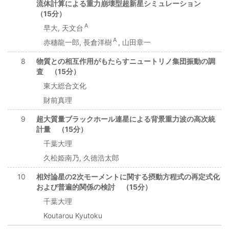
流体計算による重力崩壊型超新星シミュレーション
（15分）
A
早大, 天文台
A
赤穗龍一郎, 長倉洋樹
, 山田章一
8
物質との相互作用がもたらすニュートリノ集団振動の調
査 （15分）
東大総合文化
財前真理
9
超大質量ブラックホール連星による背景重力波の高次統
計量 （15分）
千葉大理
久松姫南乃, 久徳浩太郎
10
相対論星の2次モーメントに関する摂動方程式の再定式化
および普遍的関係の検討 （15分）
千葉大理
Koutarou Kyutoku