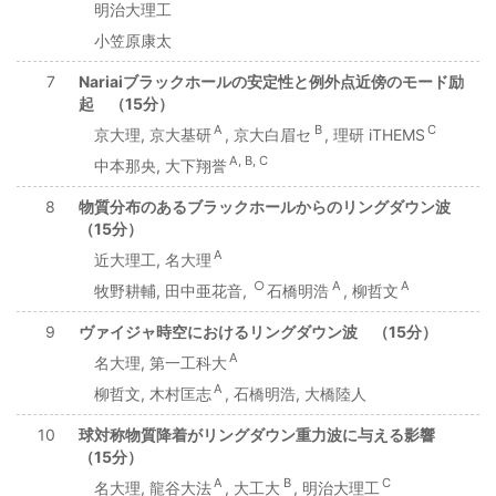
明治大理工
小笠原康太
7
Nariaiブラックホールの安定性と例外点近傍のモード励
起 （15分）
A
B
C
京大理, 京大基研
, 京大白眉セ
, 理研 iTHEMS
A, B, C
中本那央, 大下翔誉
8
物質分布のあるブラックホールからのリングダウン波
（15分）
A
近大理工, 名大理
○
A
A
牧野耕輔, 田中亜花音,
石橋明浩
, 柳哲文
9
ヴァイジャ時空におけるリングダウン波 （15分）
A
名大理, 第一工科大
A
柳哲文, 木村匡志
, 石橋明浩, 大橋陸人
10
球対称物質降着がリングダウン重力波に与える影響
（15分）
A
B
C
名大理, 龍谷大法
, 大工大
, 明治大理工