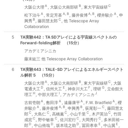
A
B
C
大阪公大理
, 大阪公大南部研
, 東大宇宙線研
A
A, B
A, B
A
松下治斗
, 常定芳基
, 藤井俊博
, 櫻井駿介
, 申
B
C
興秀
, 藤田慧太郎
, 他 Telescope Array
Collaboration
5
TA実験442：TA SDアレイによる宇宙線スペクトルの
Forward-folding解析 （15分）
アカデミアシニカ
藤末紘三 他 Telescope Array Collaboration
6
TA実験443：TALE-SD アレイによるエネルギースペクト
ル解析 5 （15分）
A
B
C
大阪公大理
, 大阪公大南部研
, 東大宇宙線研
, 大阪
D
E
F
G
電通大工
, 信州大工
, 神奈川大工
, 理研
, 立命館大
H
I
J
理工
, 中部大理工
, アカデミアシニカ
A
A
A
A
古前壱朗
, 敷田淳
, 遠藤康平
, F.W. Bradfield
, 櫻
A
A, B
B
C
井駿介
, 藤井俊博
, 申興秀
, 荻尾彰一
, 藤田慧太
C
C
C
C
C
郎
, 大島仁
, 高橋薫
, 小山千里
, 木戸英治
, 竹田
C
C
C
C
成宏
, 野中敏幸
, 佐川宏行
, 大岡秀行
, 多米田裕一
D
D
D
E
E
郎
, 中山侑哉
, 坂本琉之助
, 冨田孝幸
, 中山翼
,