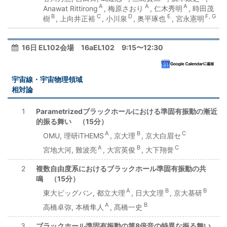
A
A
A
Anawat Rittirong
, 梅原さおり
, 仁木秀明
, 時田茂
B
C
D
E
F, G
樹
, 上向井正裕
, 小川泉
, 奥平琢也
, 宮永憲明
16日 EL102会場 16aEL102 9:15〜12:30
宇宙線・宇宙物理領域
相対論
1
Parametrizedブラックホールにおける準固有振動の漸近
的振る舞い （15分）
A
B
C
OMU, 理研iTHEMS
, 京大理
, 京大白眉セ
A
B
C
宮地大河, 難波亮
, 大宮英俊
, 大下翔誉
2
複数自由度系におけるブラックホール準固有振動の共
鳴 （15分）
A
B
B
東大ビッグバン, 都立大理
, 日大文理
, 京大基研
A
B
高橋卓弥, 本橋隼人
, 髙橋一史
3
ブラックホール準固有振動の第8倍音の特異な振る舞い