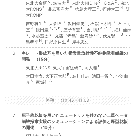
A
B
C
D
東北大金研
, 筑波大
, 東北大NICHe
, C＆A
, 東北
E
F
G
H
大RCNS
, 帯広畜産大
, 徳島大理工
, 福井大工
, 阪
I
大RCNP
A
B
B
B
吉野将生
, 大森匠
, 飯田崇史
, 石舘正太郎
, 石上元
B
A, C, D
D
A, C, D
直
, 鎌田圭
, 庄子育宏
, 吉川彰
, 細川佳志
E
E
E, F
G
, 水越彗太
, 丸藤（寺島）亜寿紗
, 伏見賢一
, 中
H
B
I
島恭平
, 日野原伸生
, 岸本忠史
6
キレート形成基を用いた極微量放射性不純物吸着繊維の
開発 （15分）
A
B
東北大RCNS, 東大宇宙線研
, 岡大理
B
A
太田幸寿, 大下正太郎
, 細川佳志, 池田一得
, 小汐由
B
A
介
, 家城佳
休憩 （10:45〜11:00)
7
原子核乾板を用いたニュートリノを伴わない二重ベータ
崩壊探索実験のシミュレーションによる評価と厚型乾板
の開発 （15分）
A
横国大, 名古屋大