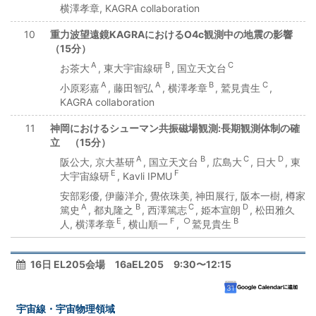
横澤孝章, KAGRA collaboration
10
重力波望遠鏡KAGRAにおけるO4c観測中の地震の影響
（15分）
A
B
C
お茶大
, 東大宇宙線研
, 国立天文台
A
A
B
C
小原彩嘉
, 藤田智弘
, 横澤孝章
, 鷲見貴生
,
KAGRA collaboration
11
神岡におけるシューマン共振磁場観測:長期観測体制の確
立 （15分）
A
B
C
D
阪公大, 京大基研
, 国立天文台
, 広島大
, 日大
, 東
E
F
大宇宙線研
, Kavli IPMU
安部彩優, 伊藤洋介, 覺依珠美, 神田展行, 阪本一樹, 樽家
A
B
C
D
篤史
, 都丸隆之
, 西澤篤志
, 姫本宣朗
, 松田雅久
E
F
○
B
人, 横澤孝章
, 横山順一
,
鷲見貴生
16日 EL205会場 16aEL205 9:30〜12:15
宇宙線・宇宙物理領域