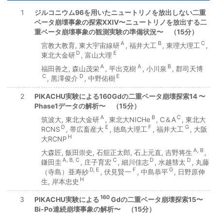
1
ジルコニウム96を用いたニュートリノを放出しない二重
ベータ崩壊事象の探索XXIV〜ニュートリノを放出する二
重ベータ崩壊事象の観測実験の準備状況〜 （15分）
A
B
C
宮教大教育, 東大宇宙線研
, 福井大工
, 東理大理工
,
D
E
東北大金研
, 富山大理
A
A
B
福田善之, 森山茂栄
, 平出克樹
, 小川泉
, 郡司天博
C
D
E
, 黒澤俊介
, 中野佑樹
2
PIKACHU実験による160Gdの二重ベータ崩壊探索14 〜
Phase1データの解析〜 （15分）
A
B
C
筑波大, 東北大金研
, 東北大NICHe
, C＆A
, 東北大
D
E
F
G
RCNS
, 帯広畜産大
, 徳島大理工
, 福井大工
, 大阪
H
大RCNP
A, B
大森匠, 飯田崇史, 石舘正太郎, 石上元直, 吉野将生
,
A, B, C
C
D
D
鎌田圭
, 庄子育宏
, 細川佳志
, 水越彗太
, 丸藤
D, E
F
G
（寺島）亜寿紗
, 伏見賢一
, 中島恭平
, 日野原伸
H
生, 岸本忠史
160
3
PIKACHU実験による
Gdの二重ベータ崩壊探索15〜
Bi-Po連続崩壊事象の解析〜 （15分）