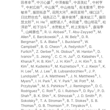
M
F
E
F
田孝幸
, 中川心媛
, 中澤奏駿
, 中原美紅
, 中村亨
Q
E
M
E
C
, 中村広樹
, 中山翼
, 中山侑哉
, 長滝重博
, 野中
G
M
E
A
C
敏幸
, 服部拓彦
, 花岡大河
, 林田直明
, 樋口諒
,
A
G
F
R
日比野欣也
, 福島正己
, 藤井俊博
, 藤末紘三
, 藤田
G
C
A
B
D
慧太郎
, H. He
, 細野甚八
, 本田建
, 増山明花
, 松
M
F
M
E
澤碧
, 松下治斗
, 水野航太
, 村上実哉斗
, 森瑞季
E
H
a
b
, 山崎勝也
, R. U. Abbasi
, T. Abu-Zayyad
, M.
b
b
b
Allen
, E. Barcikowski
, J. W. Belz
, D. R.
b
b
b
Bergman
, S. A. Blake
, I. Buckland
, W.
b
c
d
Campbell
, B. G. Cheon
, A. Fedynitch
, G.
b
b
e
b
Furlich
, Z. Gerber
, N. Globus
, W. Hanlon
, D.
b
f
b
g
Ivanov
, S. Jeong
, C. C. H. Jui
, O. Kalashev
, I.
g
c
b
b
Kharuk
, H. B. Kim
, J. H. Kim
, J. H. Kim
, S. W.
f
g
g
c
Kim
, M. Kudenko
, M. Kuznetsov
, Y. J. Kwon
, K.
f
f
g
H. Lee
, M. J. Lee
, B. Lubsandorzhiev
, J. P.
b
b
b
Lundquist
, J. A. Matthews
, J. N. Matthews
, I.
b
f
c
b
Myers
, I. H. Park
, K. Y. Park
, M. Pott
, M.
h
g
b
Przybylak
, M. S. Pshirkov
, J. Remington
, D. C.
b
b
g
i
Rodriguez
, C. Rott
, G. I. Rubtsov
, D. Ryu
, P. D.
b
c
h
b
Shah
, B. K. Shin
, K. Shinozak
, J. D. Smith
, P.
b
b
b
Sokolsky
, T. A. Stroman
, B. T. Stokes
, S. B.
b
b
g
Thomas
, G. B. Thomson
, P. Tinyakov
, I.
g
g
j
g