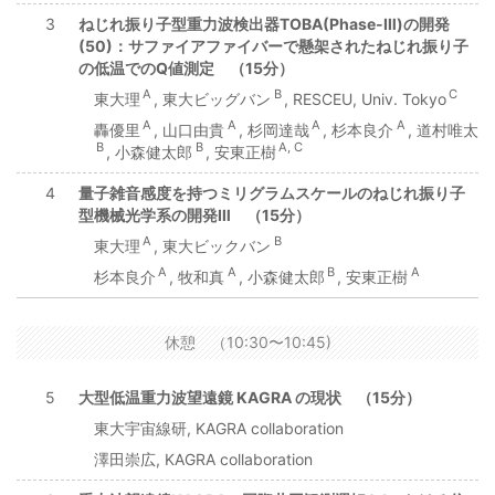
3
ねじれ振り子型重力波検出器TOBA(Phase-Ⅲ)の開発
(50)：サファイアファイバーで懸架されたねじれ振り子
の低温でのQ値測定 （15分）
A
B
C
東大理
, 東大ビッグバン
, RESCEU, Univ. Tokyo
A
A
A
A
轟優里
, 山口由貴
, 杉岡達哉
, 杉本良介
, 道村唯太
B
B
A, C
, 小森健太郎
, 安東正樹
4
量子雑音感度を持つミリグラムスケールのねじれ振り子
型機械光学系の開発Ⅲ （15分）
A
B
東大理
, 東大ビックバン
A
A
B
A
杉本良介
, 牧和真
, 小森健太郎
, 安東正樹
休憩 （10:30〜10:45)
5
大型低温重力波望遠鏡 KAGRA の現状 （15分）
東大宇宙線研, KAGRA collaboration
澤田崇広, KAGRA collaboration