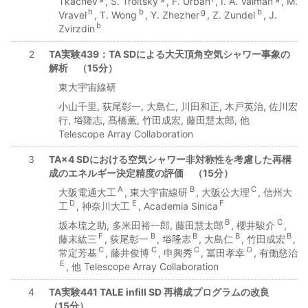
Tkachev
, S. Troitsky
, F. Urban
, I. A. Vaiman
, M.
h
b
g
b
Vravel
, T. Wong
, Y. Zhezher
, Z. Zundel
, J.
b
Zvirzdin
2
TA実験439：TA SDによる大天頂角空気シャワー事象の
解析 （15分）
東大宇宙線研
小山千里, 荻尾彰一, 大島仁, 川田和正, 木戸英治, 佐川宏
行, 﨏隆志, 髙橋薫, 竹田成宏, 藤田慧太郎, 他
Telescope Array Collaboration
3
TA×4 SDにおける空気シャワー非対称性を考慮した再構
成のエネルギー決定精度の評価 （15分）
A
B
C
大阪電通大工
, 東大宇宙線研
, 大阪公大理
, 信州大
D
E
F
工
, 神奈川大工
, Academia Sinica
B
C
坂本琉之助, 多米田裕一郎, 藤田慧太郎
, 櫻井駿介
,
F
B
B
B
B
藤末紘三
, 荻尾彰一
, 﨏隆志
, 大島仁
, 竹田成宏
,
C
C
C
D
常定芳基
, 藤井俊博
, 申興秀
, 冨田孝幸
, 有働慈治
E
, 他 Telescope Array Collaboration
4
TA実験441 TALE infill SD 再構成プログラムの改良
（15分）