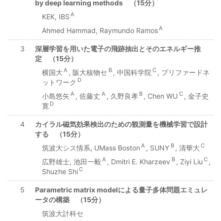
by deep learning methods （15分）
A
KEK, IBS
A
Ahmed Hammad, Raymundo Ramos
3
深層学習を用いた電子の飛跡抽出とそのエネルギー推
定 （15分）
A
B
C
横国大
, 阪大核物セ
, 中国科学院
, プリファードネ
D
ットワーク
A
A
B
C
小島悠矢
, 佐藤丈
, 久野良孝
, Chen WU
, 金子史
D
寛
4
カイラル磁気効果検出のための観測量を機械学習で設計
する （15分）
A
B
C
筑波大シス情系, UMass Boston
, SUNY
, 清華大
A
B
C
広野雄士, 池田一毅
, Dmitri E. Kharzeev
, Ziyi Liu
,
C
Shuzhe Shi
5
Parametric matrix modelによる量子多体問題エミュレ
ータの構築 （15分）
筑波大計科セ