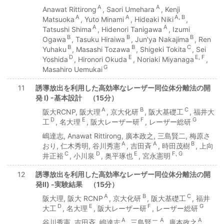
A
A
Anawat Rittirong
, Saori Umehara
, Kenji
A
A
A, B
Matsuoka
, Yuto Minami
, Hideaki Niki
,
A
A
Tatsushi Shima
, Hidenori Tanigawa
, Izumi
B
B
B
Ogawa
, Tasuku Hiraiwa
, Jun'ya Nakajima
, Ren
B
B
C
Yuhaku
, Masashi Tozawa
, Shigeki Tokita
, Sei
D
E
E, F
Yoshida
, Hironori Okuda
, Noriaki Miyanaga
,
G
Masahiro Uemukai
11
誘導放出を利用した高効率なレーザー同位体分離法の開
発 I) -基本設計 （15分）
A
B
C
阪大RCNP, 阪大理
, 京大化研
, 阪大基礎工
, 福井大
D
E
F
G
工
, 名大理
, 阪大レーザー研
, レーザー総研
嶋達志, Anawat Rittirong, 廣本政之, 三島賢二, 梅原さ
A
A
B
おり, 仁木秀明, 谷川秀憲
, 吉田斉
, 時田茂樹
, 上向
C
D
E
F, G
井正裕
, 小川泉
, 奥平琢也
, 宮永憲明
12
誘導放出を利用した高効率なレーザー同位体分離法の開
発Ⅱ) -実験結果 （15分）
A
B
C
阪大理, 阪大 RCNP
, 京大化研
, 阪大基礎工
, 福井
D
E
F
G
大工
, 名大理
, 阪大レーザー研
, レーザー総研
A
A
A
谷川秀憲, 吉田斉, 嶋達志
, 三島賢二
, 廣本政之
,