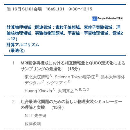
16日 SL101会場 16aSL101 9:30〜12:15
計算物理領域（関連領域：素粒子論領域、素粒子実験領域、理
論核物理領域、実験核物理領域、宇宙線・宇宙物理領域、領域2
～12）
計算アルゴリズム
（最適化）
1
MRI画像再構成における相互情報量とQUBO定式化による
サンプリングの最適化 （15分）
A
B
東北大院情報
, Science Tokyo理学院
, 熊本大半導体
C
D
デジタル
, シグマアイ
A
A, B, C, D
Huang Xiaoxin
, 大関真之
2
組合最適化問題のための新しい物理実装シミュレーター
の理論と実験 （15分）
NTT 先デ研
佐藤俊哉