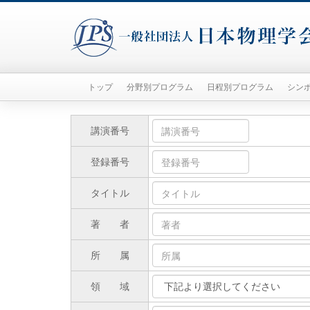
トップ
分野別プログラム
日程別プログラム
シン
講演番号
登録番号
タイトル
著
者
所
属
領
域